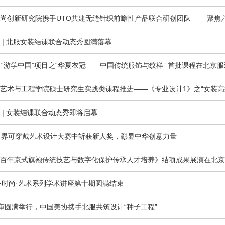
尚创新研究院携手UTO共建无缝针织前瞻性产品联合研创团队 ——聚焦
 | 北服女装结课联合动态秀圆满落幕
| “游学中国”项目之“华夏衣冠——中国传统服饰与纹样” 首批课程在北京
艺术与工程学院硕士研究生实践类课程推进——《专业设计1》之“女装高
 | 女装结课联合动态秀即将启幕
世界可穿戴艺术设计大赛中斩获新人奖，彰显中华创意力量
百年京式旗袍传统技艺与数字化保护传承人才培养》结项成果展演在北京
 阅读·时尚·艺术系列学术讲座第十期圆满结束
00”复审圆满举行，中国美协携手北服共筑设计“种子工程”