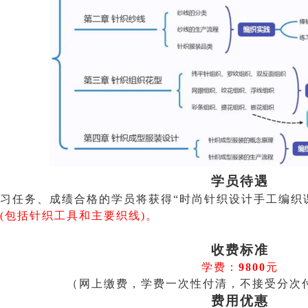
学员待遇
习任务、成绩合格的学员将获得“
时尚针织
设计
手
工
编
织
(包括针织工具和主要织线)
。
收费标准
学费：
980
0
元
（
网上缴费，学费一次性付清
，
不接受分次
费用优惠