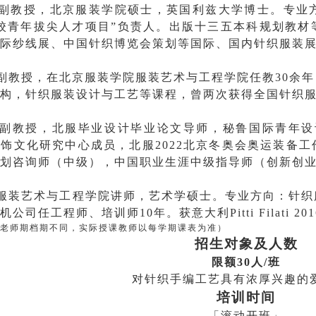
副教授
，
北京服装学院硕士，英国利兹大学博士。专业
校青年拔尖人才项目”负责人。出版十三五本科规划教材
际纱线展、中国针织博览会策划等国际、国内针织服装
副教授，在北京服装学院服装艺术与工程学院任教
30余
年
构，针织服装设计与工艺等课程，曾两次获得全国针织
教授，北服毕业设计毕业论文导师，秘鲁国际青年设计师大
饰文化研究中心成员，北服2022北京冬奥会奥运装备
划咨询师（中级），中国职业生涯中级指导师（创新创业
服装艺术与工程学院
讲师
，艺术学硕士。专业方向：针织
机公司任工程师、培训师10年。获意大利
Pitti
Filati
20
老师期档期不同，实际授课教师以每学期课表为准）
招生对象及人数
限额
3
0
人/班
对
针织手编
工艺具有浓厚兴趣的
培训时间
「滚动开班」