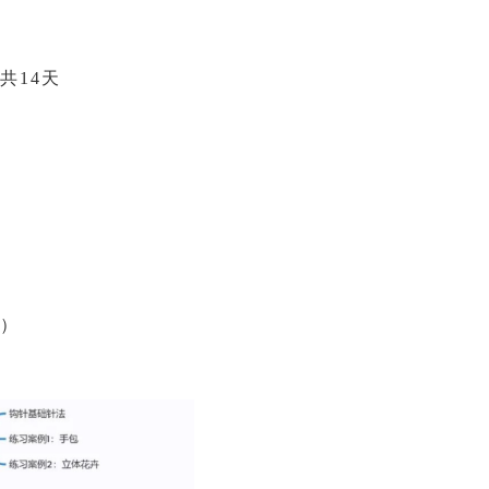
共
14
天
」
）