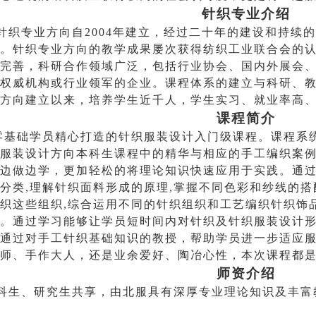
针织专业介绍
织专业方向自2004年建立，经过二十年的建设和持续
。针织专业方向的教学成果屡次获得纺织工业联合会的
完善，科研合作领域广泛，包括行业协会、国内外展会
权威机构或行业领军的企业。课程体系的建立与科研、
方向建立以来，培养学生近千人，学生实习、就业率高
课程
简介
零基础学员精心打造的针织服装设计入门级课程。课程系
服装设计方向本科生课程中的精华与相应的手工编织案
边做边学，更加轻松的将理论知识快速应用于实践。通
分类
,
理解针织面料形成的原理
,
掌握不同色彩和纱线的搭
织这些组织
,
综合运用不同的针织组织和工艺编织针织饰
。
通过学习能够让学员短时间内对针织及针织服装设计
通过对手工针织基础知识的教授，帮助学员进一步适应
师、手作大人，还是业余爱好、陶冶心性，本次课程都
师资介绍
科生、研究生共享，由北
服具有
深厚专业理论知识及丰富