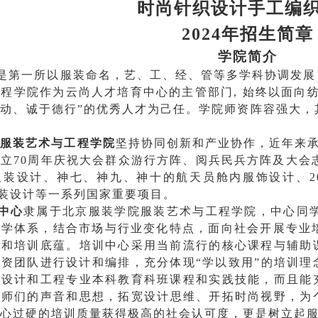
时尚针织设计手
工
编
2024年
招生简章
学院简介
是第一所以服装命名，艺、工、经、管等多学科协调发展
工程学院作为
云尚人才
培育中心的主管部门,
始终以面向
动、诚于德行”的优秀人才为己任。学院师资阵容强大，
的服装艺术与工程学院
坚持协同创新和产业协作，近年来承
立70周年庆祝大会群众游行方阵、阅兵民兵方阵及大会志
服装设计、神七、神九、
神十的
航天员舱内服饰设计、2
服装设计等一系列国家重要项目。
中心
隶属于北京服装学院服装艺术与工程学院，中心同学
学体系，结合市场与行业变化特点，面向社会开展专业培
验和培训底蕴。培训中心采用当前流行的核心课程与辅助
资团队进行设计和编排，充分体现“学以致用”的培训理
装设计和工程专业本科教育科班课程和实践技能，而且能
大师们的声音和思想，拓宽
设计思维、开拓时尚视野，为
心过硬的培训质量获得极高的社会认可度，更是树立起