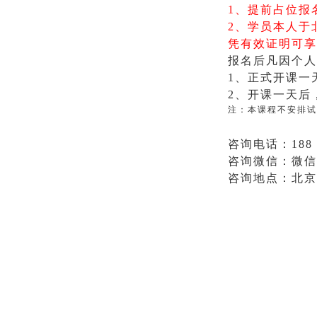
1、
提前占
位
报
2、
学员本人
于
凭有效证明可享
报名后凡因
个人
1、
正式开课一
2、
开课
一
天后
注：本课程不安排试
咨询电话：188 0
咨询微信：微信内搜
咨询地点
：北京