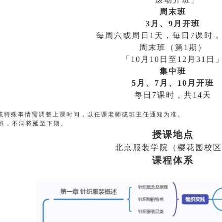
周末班
3月、9月开班
每周
六或
周
日1天，每日
7
课时，
周末班（第1期）
「
10月10日至
12
月
31
日
集中班
5月、7月、10月开班
每日
7
课时，共
14
天
或特殊事情需调整上课时间，以任课老师或班主任通知为准。
开班，不满将延至下期。
授课地点
北京服装学院（
樱花
园校区
课程
体系