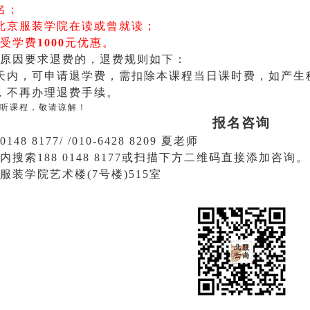
名
；
北京服装学院在读或曾就读
；
受学费
1000
元
优惠。
原因要求退费的，退费规则如下：
天内，可申请退学费，需扣除本课程当日课时费，如产生
，不再办理退费手续。
听课程，敬请谅解！
报名咨询
148 8177/
/010-6428 8209
夏老师
索188 0148 8177或扫描下方
二维码直接
添加咨询
。
服装学院艺术楼(7号楼)515室